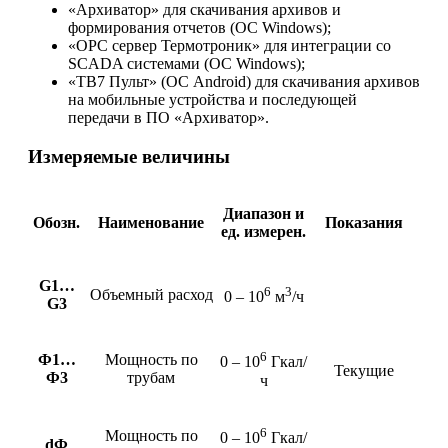
«Архиватор» для скачивания архивов и
формирования отчетов (ОС Windows);
«ОРС сервер Термотроник» для интеграции со
SCADA системами (ОС Windows);
«ТВ7 Пульт» (ОС Android) для скачивания архивов
на мобильные устройства и последующей
передачи в ПО «Архиватор».
Измеряемые величины
Диапазон и
Обозн.
Наименование
Показания
ед. измерен.
G1…
6
3
Объемный расход
0 – 10
м
/ч
G3
6
Ф1…
Мощность по
0 – 10
Гкал/
Текущие
Ф3
трубам
ч
6
Мощность по
0 – 10
Гкал/
dФ