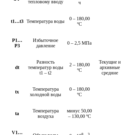
тепловому вводу
ч
0 – 180,00
t1…t3
Температура воды
ºC
Р1…
Избыточное
0 – 2,5 МПа
Р3
давление
Разность
Текущие и
2 – 180,00
dt
температур воды
архивные
ºC
t1 – t2
средние
Температура
0 – 180,00
tх
холодной воды
ºC
Температура
минус 50,00
tа
воздуха
– 130,00 ºC
V1…
8
3