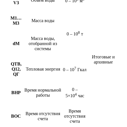
Объем воды
0 – 10
м
V3
М1…
Масса воды
М3
8
0 – 10
т
Масса воды,
dМ
отобранной из
системы
Итоговые и
архивные
QТВ,
7
Q12,
Тепловая энергия
0 – 10
Гкал
QГ
0 –
Время нормальной
ВНР
4
работы
5×10
час
Время
Время отсутствия
ВОС
отсутствия
счета
счета