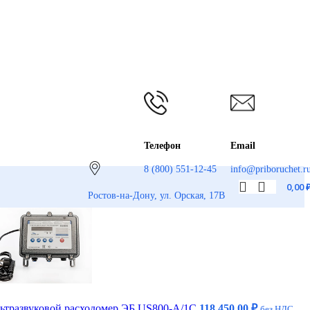
Телефон
Email
8 (800) 551-12-45
info@priboruchet.r
0,00
Ростов-на-Дону, ул. Орская, 17В
ьтразвуковой расходомер ЭБ US800-A/1С
118 450,00
₽
без НДС