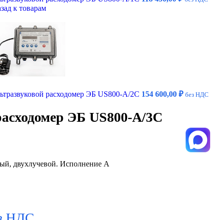
зад к товарам
ьтразвуковой расходомер ЭБ US800-A/2С
154 600,00
₽
без НДС
расходомер ЭБ US800-A/3С
ый, двухлучевой. Исполнение А
з НДС