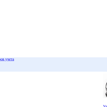
ров учета
Ул