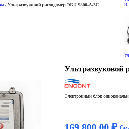
ры
/
Ультразвуковой расходомер ЭБ US800-A/3С
На
Ул
Ультразвуковой 
Электронный блок одноканальн
169 800,00
₽
бе