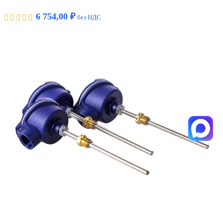
6 754,00
₽
без НДС