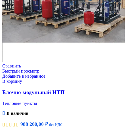
Сравнить
Быстрый просмотр
Добавить в избранное
В корзину
Блочно-модульный ИТП
Тепловые пункты
В наличии
988 200,00
₽
без НДС