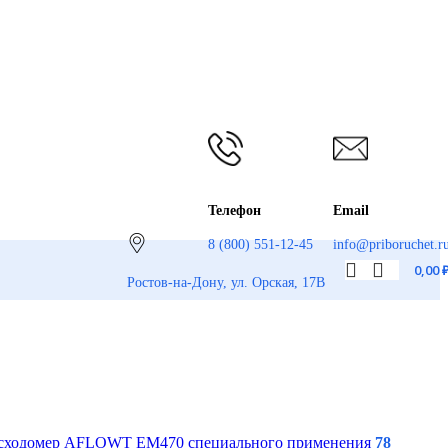
Телефон
Email
8 (800) 551-12-45
info@priboruchet.r
0,00
Ростов-на-Дону, ул. Орская, 17В
асходомер AFLOWT EM470 специального применения
78