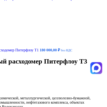
сходомер Питерфлоу T1
180 000,00
₽
без НДС
й расходомер Питерфлоу T3
химической, металлургической, целлюлозно-бумажной,
мышленности, нефтегазового комплекса, объектах
и Водоканалах.